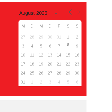
M
D
M
D
F
S
S
27
28
29
30
31
1
2
8
3
4
5
6
7
9
10
11
12
13
14
15
16
17
18
19
20
21
22
23
24
25
26
27
28
29
30
31
1
2
3
4
5
6