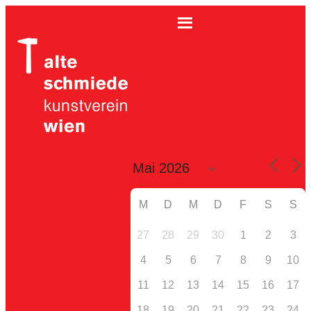
M
D
M
D
F
S
S
27
28
29
30
1
2
3
4
5
6
7
8
9
10
11
12
13
14
15
16
17
18
19
20
21
22
23
24