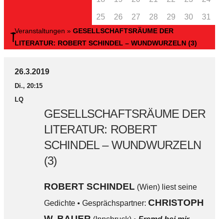
25
26
27
28
29
30
31
Veranstaltungen
»
GESELLSCHAFTSRÄUME DER
LITERATUR: ROBERT SCHINDEL – WUNDWURZELN (3)
26.3.2019
Di., 20:15
LQ
GESELLSCHAFTSRÄUME DER
LITERATUR: ROBERT
SCHINDEL – WUNDWURZELN
(3)
ROBERT SCHINDEL
(Wien) liest seine
CHRISTOPH
Gedichte • Gesprächspartner:
W. BAUER