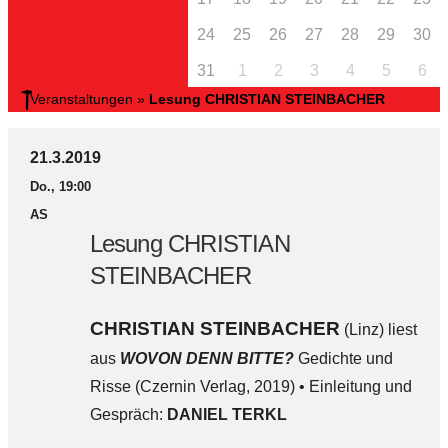
24
25
26
27
28
29
30
31
1
2
3
4
5
6
Veranstaltungen
»
Lesung CHRISTIAN STEINBACHER
21.3.2019
Do., 19:00
AS
Lesung CHRISTIAN
STEINBACHER
CHRISTIAN STEINBACHER
(Linz) liest
aus
WOVON DENN BITTE?
Gedichte und
Risse (Czernin Verlag, 2019) • Einleitung und
Gespräch:
DANIEL TERKL