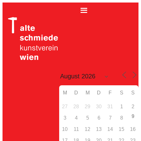
M
D
M
D
F
S
S
27
28
29
30
31
1
2
9
3
4
5
6
7
8
10
11
12
13
14
15
16
17
18
19
20
21
22
23