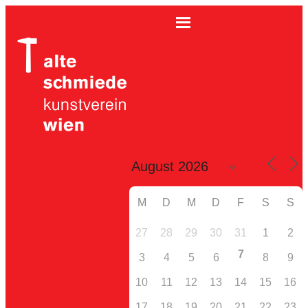
M
D
M
D
F
S
S
27
28
29
30
31
1
2
7
3
4
5
6
8
9
10
11
12
13
14
15
16
17
18
19
20
21
22
23