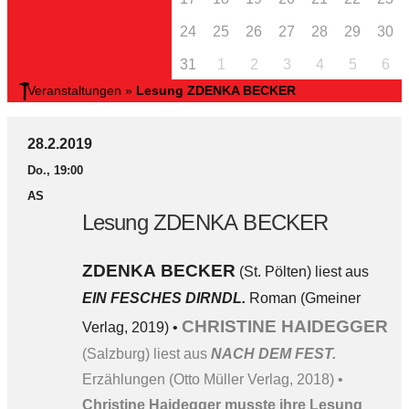
24
25
26
27
28
29
30
31
1
2
3
4
5
6
Veranstaltungen
»
Lesung ZDENKA BECKER
28.2.2019
Do., 19:00
AS
Lesung ZDENKA BECKER
ZDENKA BECKER
(St. Pölten) liest aus
EIN FESCHES DIRNDL.
Roman (Gmeiner
CHRISTINE HAIDEGGER
Verlag, 2019) •
(Salzburg) liest aus
NACH DEM FEST.
Erzählungen (Otto Müller Verlag, 2018) •
Christine Haidegger musste ihre Lesung