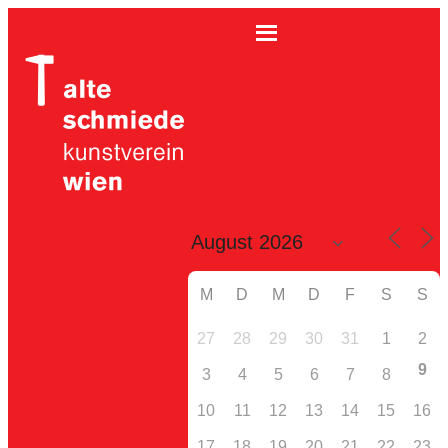
M
D
M
D
F
S
S
27
28
29
30
31
1
2
9
3
4
5
6
7
8
10
11
12
13
14
15
16
17
18
19
20
21
22
23