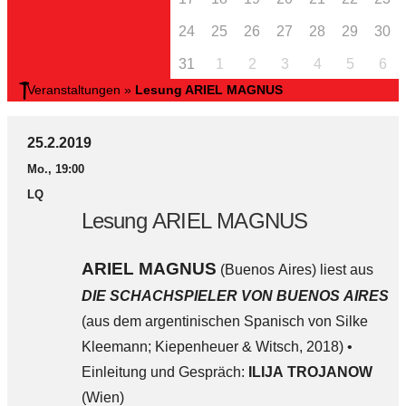
24
25
26
27
28
29
30
31
1
2
3
4
5
6
Veranstaltungen
»
Lesung ARIEL MAGNUS
25.2.2019
Mo., 19:00
LQ
Lesung ARIEL MAGNUS
ARIEL MAGNUS
(Buenos Aires) liest aus
DIE SCHACHSPIELER VON BUENOS AIRES
(aus dem argentinischen Spanisch von Silke
Kleemann; Kiepenheuer & Witsch, 2018) •
Einleitung und Gespräch:
ILIJA TROJANOW
(Wien)