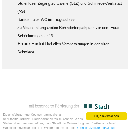
Stufenloser Zugang zu Galerie (GLZ) und Schmiede-Werkstatt
(AS)
Barrierefreies WC im Erdgeschoss
Zu Veranstaltungszeiten Behindertenparkplatz vor dem Haus
Schönlaterngasse 13
F
reier Eintritt
bei allen Veranstaltungen in der Alten
Schmiede!
...
Diese Website nutzt Cookies, um möglichst
Ok, einverstanden
benutzerfreundliche Funktionalität bieten zu können. Wenn
Sie fortfahren, nehmen wir an, dass Sie mit der Verwendung von Cookies auf dieser
Webseite einverstanden sind. Weitere Informationen:
Datenschutzerklärung/Cookie-