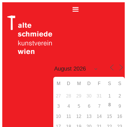
M
D
M
D
F
S
S
27
28
29
30
31
1
2
8
3
4
5
6
7
9
10
11
12
13
14
15
16
17
18
19
20
21
22
23