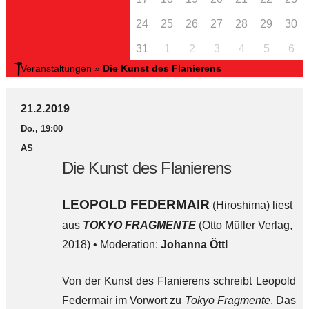
24
25
26
27
28
29
30
31
1
2
3
4
5
6
Veranstaltungen
»
Die Kunst des Flanierens
21.2.2019
Do., 19:00
AS
Die Kunst des Flanierens
LEOPOLD FEDERMAIR
(Hiroshima) liest
aus
TOKYO FRAGMENTE
(Otto Müller Verlag,
2018) • Moderation:
Johanna Öttl
Von der Kunst des Flanierens schreibt Leopold
Federmair im Vorwort zu
Tokyo Fragmente
. Das