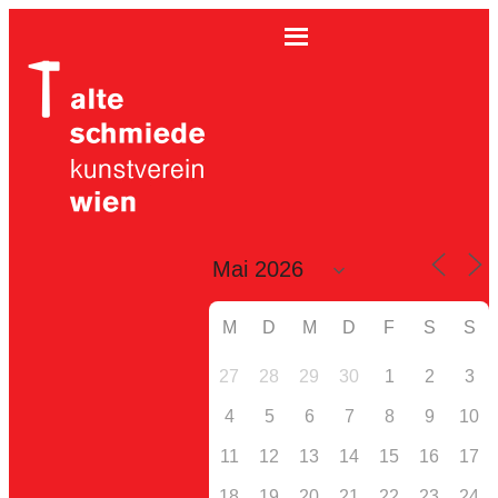
M
D
M
D
F
S
S
27
28
29
30
1
2
3
4
5
6
7
8
9
10
11
12
13
14
15
16
17
18
19
20
21
22
23
24