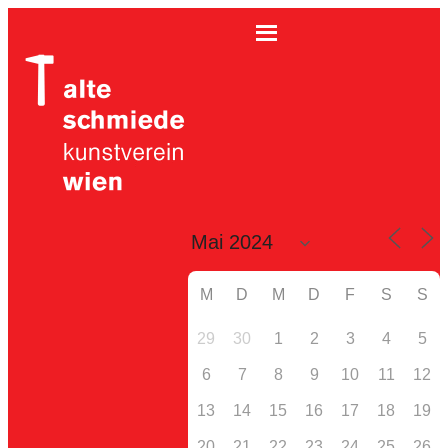
M
D
M
D
F
S
S
29
30
1
2
3
4
5
6
7
8
9
10
11
12
13
14
15
16
17
18
19
20
21
22
23
24
25
26