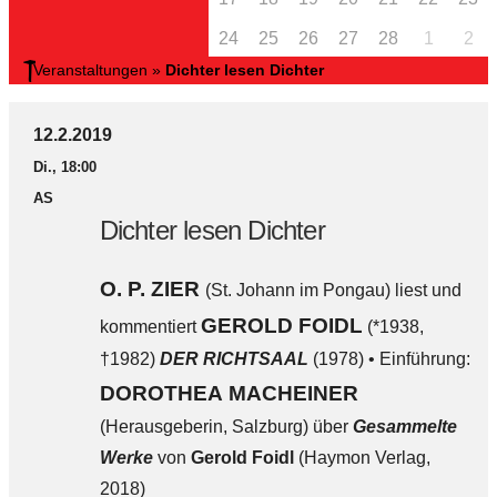
24
25
26
27
28
1
2
Veranstaltungen
»
Dichter lesen Dichter
12.2.2019
Di., 18:00
AS
Dichter lesen Dichter
O. P. ZIER
(St. Johann im Pongau) liest und
GEROLD FOIDL
kommentiert
(*1938,
†1982)
DER RICHTSAAL
(1978) • Einführung:
DOROTHEA MACHEINER
(Herausgeberin, Salzburg) über
Gesammelte
Werke
von
Gerold Foidl
(Haymon Verlag,
2018)