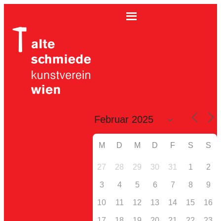
M
D
M
D
F
S
S
27
28
29
30
31
1
2
3
4
5
6
7
8
9
10
11
12
13
14
15
16
17
18
19
20
21
22
23