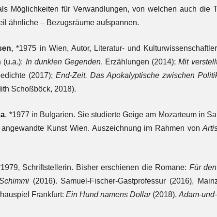
als Möglichkeiten für Verwandlungen, von welchen auch die 
eil ähnliche – Bezugsräume aufspannen.
sen
, *1975 in Wien, Autor, Literatur- und Kulturwissenschaftl
 (u.a.):
In dunklen Gegenden
. Erzählungen (2014);
Mit verste
edichte (2017);
End-Zeit. Das Apokalyptische zwischen Polit
dith Schoßböck, 2018).
ka
, *1977 in Bulgarien. Sie studierte Geige am Mozarteum in S
für angewandte Kunst Wien. Auszeichnung im Rahmen von
Arti
 *1979, Schriftstellerin. Bisher erschienen die Romane:
Für den
Schimmi
(2016). Samuel-Fischer-Gastprofessur (2016), Mainze
hauspiel Frankfurt:
Ein Hund namens Dollar
(2018),
Adam-und-