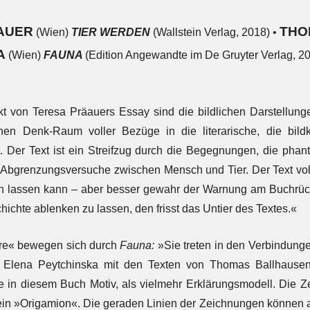
AUER
THO
(Wien)
TIER WERDEN
(Wallstein Verlag, 2018) •
A
(Wien)
FAUNA
(Edition Angewandte im De Gruyter Verlag, 2
 von Teresa Präauers Essay sind die bildlichen Darstellung
chen Denk-Raum voller Bezüge in die literarische, die bild
. Der Text ist ein Streifzug durch die Begegnungen, die phan
 Abgrenzungsversuche zwischen Mensch und Tier. Der Text vo
n lassen kann – aber besser gewahr der Warnung am Buchrücke
hichte ablenken zu lassen, den frisst das Untier des Textes.«
ere« bewegen sich durch
Fauna:
»Sie treten in den Verbindung
Elena Peytchinska mit den Texten von Thomas Ballhausen, 
e in diesem Buch Motiv, als vielmehr Erklärungsmodell. Die Z
ein »Origamion«. Die geraden Linien der Zeichnungen können 