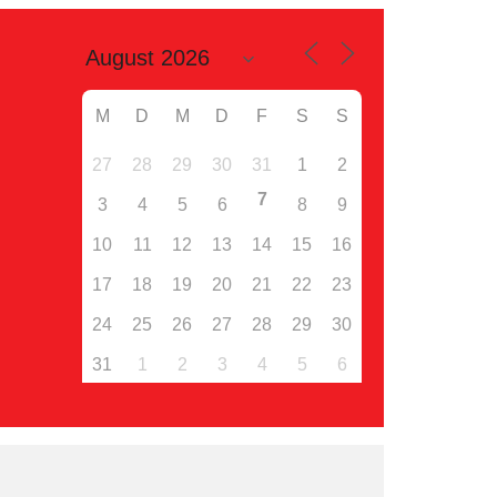
M
D
M
D
F
S
S
27
28
29
30
31
1
2
7
3
4
5
6
8
9
10
11
12
13
14
15
16
17
18
19
20
21
22
23
24
25
26
27
28
29
30
31
1
2
3
4
5
6