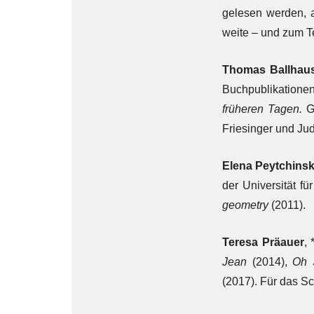
gelesen werden, 
weite – und zum T
Thomas Ballhau
Buchpublikationen
früheren Tagen.
G
Friesinger und Ju
Elena Peytchins
der Universität 
geometry
(2011).
Teresa Präauer
,
Jean
(2014),
Oh 
(2017). Für das Sc