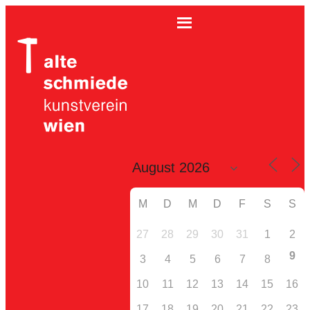
M
D
M
D
F
S
S
27
28
29
30
31
1
2
9
3
4
5
6
7
8
10
11
12
13
14
15
16
17
18
19
20
21
22
23