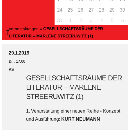
24
25
26
27
28
29
30
31
1
2
3
4
5
6
Veranstaltungen
»
GESELLSCHAFTSRÄUME DER
LITERATUR – MARLENE STREERUWITZ (1)
29.1.2019
Di., 17:00
AS
GESELLSCHAFTSRÄUME DER
LITERATUR – MARLENE
STREERUWITZ (1)
1. Veranstaltung einer neuen Reihe • Konzept
und Ausführung:
KURT NEUMANN