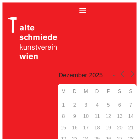
M
D
M
D
F
S
S
1
2
3
4
5
6
7
8
9
10
11
12
13
14
15
16
17
18
19
20
21
22
23
24
25
26
27
28