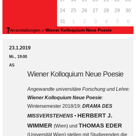
24
25
26
27
28
29
30
31
1
2
3
4
5
6
Veranstaltungen
»
Wiener Kolloquium Neue Poesie
23.1.2019
Mi., 19:00
AS
Wiener Kolloquium Neue Poesie
Angewandte universitäre Forschung und Lehre:
Wiener Kolloquium Neue Poesie
:
Wintersemester 2018/19:
DRAMA DES
HERBERT J.
MISSVERSTEHENS •
WIMMER
THOMAS EDER
(Wien) und
(Universität Wien) stellen mit Studierenden die