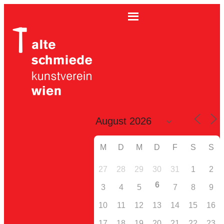
M
D
M
D
F
S
S
27
28
29
30
31
1
2
6
3
4
5
7
8
9
10
11
12
13
14
15
16
17
18
19
20
21
22
23