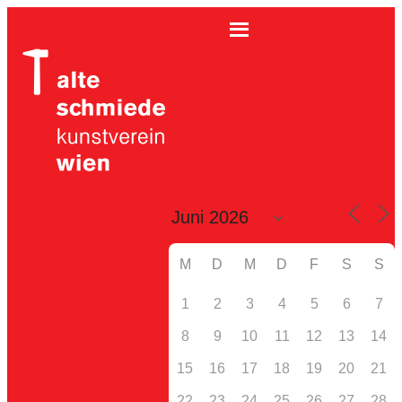
M
D
M
D
F
S
S
1
2
3
4
5
6
7
8
9
10
11
12
13
14
15
16
17
18
19
20
21
22
23
24
25
26
27
28