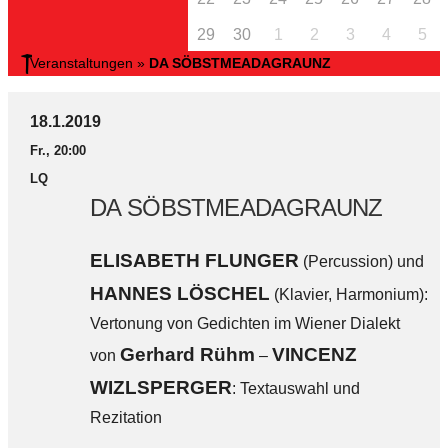
29
30
1
2
3
4
5
Veranstaltungen
»
DA SÖBSTMEADAGRAUNZ
18.1.2019
Fr., 20:00
LQ
DA SÖBSTMEADAGRAUNZ
ELISABETH FLUNGER
(Percussion) und
HANNES LÖSCHEL
(Klavier, Harmonium):
Vertonung von Gedichten im Wiener Dialekt
Gerhard Rühm
VINCENZ
von
–
WIZLSPERGER
: Textauswahl und
Rezitation