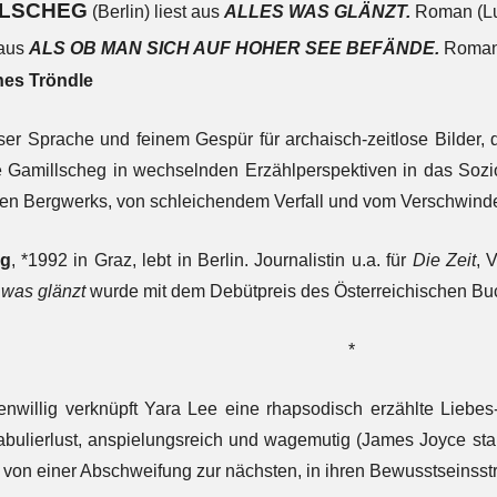
LLSCHEG
(Berlin) liest aus
ALLES WAS GLÄNZT.
Roman (Lu
 aus
ALS OB MAN SICH AUF HOHER SEE BEFÄNDE.
Roman 
es Tröndle
iser Sprache und feinem Gespür für archaisch-zeitlose Bilder, 
ie Gamillscheg in wechselnden Erzählperspektiven in das Sozio
en Bergwerks, von schleichendem Verfall und vom Verschwinden
eg
, *1992 in Graz, lebt in Berlin. Journalistin u.a. für
Die Zeit
, 
 was glänzt
wurde mit dem Debütpreis des Österreichischen Bu
*
enwillig verknüpft Yara Lee eine rhapsodisch erzählte Liebes-
bulierlust, anspielungsreich und wagemutig (James Joyce sta
 von einer Abschweifung zur nächsten, in ihren Bewusstseinsstr