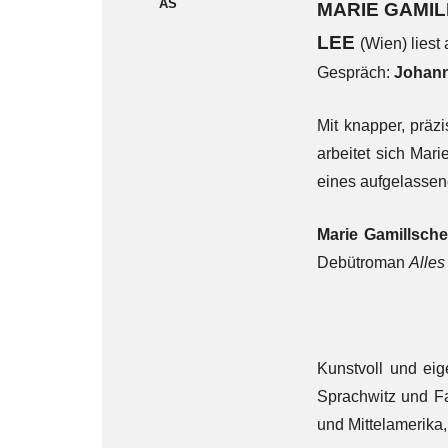
AS
MARIE GAMI
LEE
(Wien) liest
Gespräch:
Johann
Mit knapper, präz
arbeitet sich Mar
eines aufgelassen
Marie Gamillsch
Debütroman
Alles
Kunstvoll und eig
Sprachwitz und Fa
und Mittelamerika,