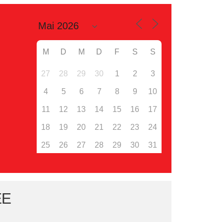
M
D
M
D
F
S
S
27
28
29
30
1
2
3
4
5
6
7
8
9
10
11
12
13
14
15
16
17
18
19
20
21
22
23
24
25
26
27
28
29
30
31
EE