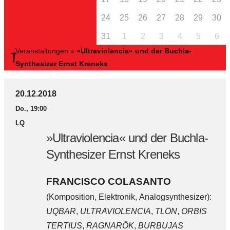
24
25
26
27
28
29
30
31
1
2
3
4
5
6
Veranstaltungen
»
»Ultraviolencia« und der Buchla-
Synthesizer Ernst Kreneks
20.12.2018
Do., 19:00
LQ
»Ultraviolencia« und der Buchla-
Synthesizer Ernst Kreneks
FRANCISCO COLASANTO
(Komposition, Elektronik, Analogsynthesizer):
UQBAR
,
ULTRAVIOLENCIA
,
TLÖN
,
ORBIS
TERTIUS
,
RAGNARÖK
,
BURBUJAS