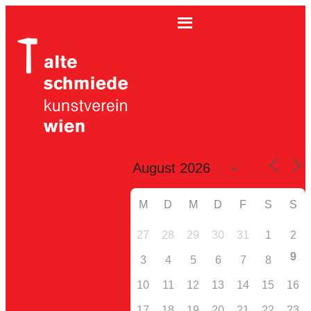
M
D
M
D
F
S
S
27
28
29
30
31
1
2
9
3
4
5
6
7
8
10
11
12
13
14
15
16
17
18
19
20
21
22
23