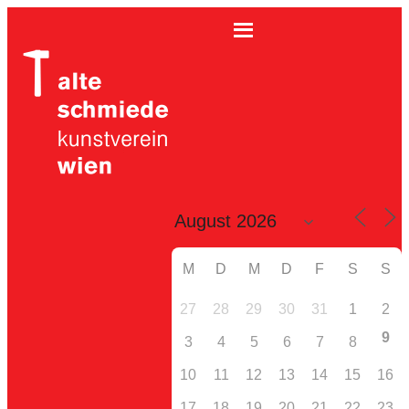
M
D
M
D
F
S
S
27
28
29
30
31
1
2
9
3
4
5
6
7
8
10
11
12
13
14
15
16
17
18
19
20
21
22
23