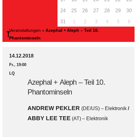
24
25
26
27
28
29
30
31
1
2
3
4
5
6
Veranstaltungen
»
Azephal + Aleph – Teil 10.
Phantominseln
14.12.2018
Fr., 19:00
LQ
Azephal + Aleph – Teil 10.
Phantominseln
ANDREW PEKLER
(DE/US) – Elektronik
/
ABBY LEE TEE
(AT) – Elektronik