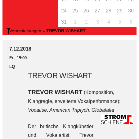
24
25
26
27
28
29
30
31
1
2
3
4
5
6
Veranstaltungen
»
TREVOR WISHART
7.12.2018
Fr., 19:00
LQ
TREVOR WISHART
TREVOR WISHART
(Komposition,
Klangregie, erweiterte Vokalperformance):
Vocalise
,
American Triptych
,
Globalalia
Der britische Klangkünstler
und Vokalartist Trevor