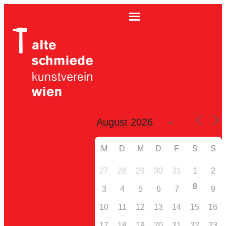
M
D
M
D
F
S
S
27
28
29
30
31
1
2
8
3
4
5
6
7
9
10
11
12
13
14
15
16
17
18
19
20
21
22
23