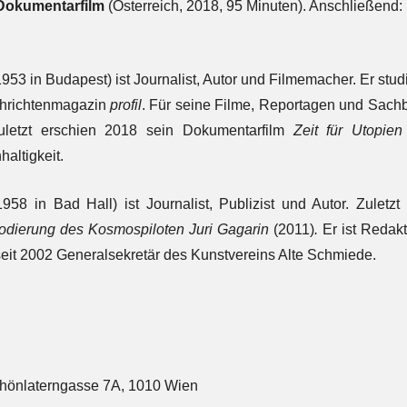
 Dokumentarfilm
(Österreich, 2018, 95 Minuten). Anschließend:
953 in Budapest) ist Journalist, Autor und Filmemacher. Er stud
hrichtenmagazin
profil
. Für seine Filme, Reportagen und Sachb
uletzt erschien 2018 sein Dokumentarfilm
Zeit für Utopien
altigkeit.
958 in Bad Hall) ist Journalist, Publizist und Autor. Zuletz
odierung des Kosmospiloten Juri Gagarin
(2011)
.
Er ist Redak
eit 2002 Generalsekretär des Kunstvereins Alte Schmiede.
hönlaterngasse 7A, 1010 Wien