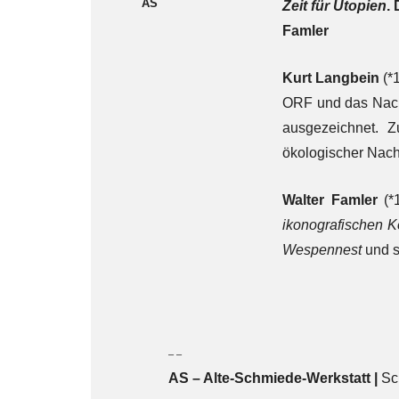
AS
Zeit für Utopien
.
Famler
Kurt Langbein
(*1
ORF und das Nac
ausgezeichnet. Z
ökologischer Nachh
Walter Famler
(*1
ikonografischen K
Wespennest
und s
– –
AS – Alte-Schmiede-Werkstatt |
Sc