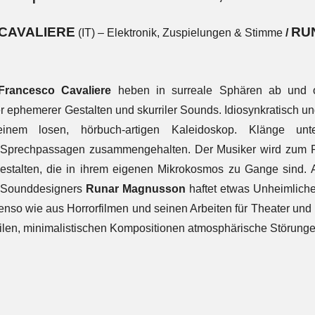
CAVALIERE
RU
(IT) – Elektronik, Zuspielungen & Stimme
/
Francesco Cavaliere
heben in surreale Sphären ab und off
r ephemerer Gestalten und skurriler Sounds. Idiosynkratisch un
inem losen, hörbuch-artigen Kaleidoskop. Klänge unte
 Sprechpassagen zusammengehalten. Der Musiker wird zum P
estalten, die in ihrem eigenen Mikrokosmos zu Gange sind. A
 Sounddesigners
Runar Magnusson
haftet etwas Unheimliche
nso wie aus Horrorfilmen und seinen Arbeiten für Theater und F
ilen, minimalistischen Kompositionen atmosphärische Störungen 