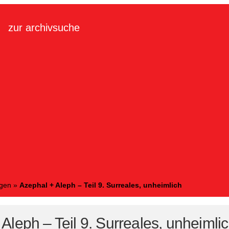
zur archivsuche
ngen
»
Azephal + Aleph – Teil 9. Surreales, unheimlich
Aleph – Teil 9. Surreales, unheimli