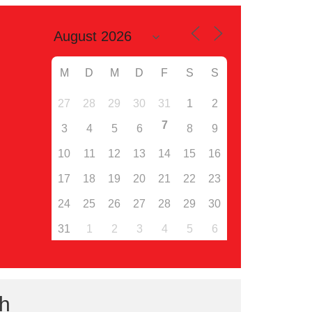
M
D
M
D
F
S
S
27
28
29
30
31
1
2
7
3
4
5
6
8
9
10
11
12
13
14
15
16
17
18
19
20
21
22
23
24
25
26
27
28
29
30
31
1
2
3
4
5
6
ch