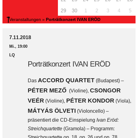
29
30
1
2
3
4
5
Veranstaltungen
»
Porträtkonzert IVAN ERÖD
7.11.2018
Mi., 19:00
LQ
Porträtkonzert IVAN ERÖD
ACCORD QUARTET
Das
(Budapest) –
PÉTER MEZŐ
CSONGOR
(Violine),
VEÉR
PÉTER KONDOR
(Violine),
(Viola),
MÁTYÁS ÖLVETI
(Violoncello) –
präsentiert die CD-Einspielung
Ivan Eröd:
Streichquartette
(Gramola) – Programm:
Streichquartette op. 18, op. 26 und op. 78