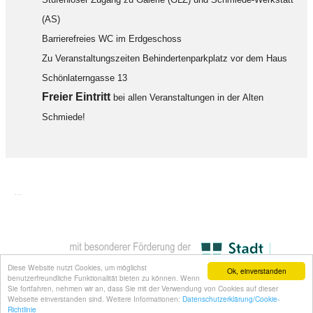
(AS)
Barrierefreies WC im Erdgeschoss
Zu Veranstaltungszeiten Behindertenparkplatz vor dem Haus
Schönlaterngasse 13
F
reier Eintritt
bei allen Veranstaltungen in der Alten
Schmiede!
...
Diese Website nutzt Cookies, um möglichst
Ok, einverstanden
benutzerfreundliche Funktionalität bieten zu können. Wenn
Sie fortfahren, nehmen wir an, dass Sie mit der Verwendung von Cookies auf dieser
Webseite einverstanden sind. Weitere Informationen:
Datenschutzerklärung/Cookie-
Richtlinie