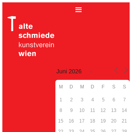
M
D
M
D
F
S
S
1
2
3
4
5
6
7
8
9
10
11
12
13
14
15
16
17
18
19
20
21
22
23
24
25
26
27
28