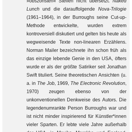
»obszönsten« Stellen nicht übersetzt.
Naked
Lunch
und die darauffolgende
Nova-Trilogie
(1961–1964), in der Burroughs seine Cut-up-
Methode entwickelte, wurden extrem
kontroversiell diskutiert und gelten bis heute als
wegweisende Texte non-linearen Erzählens.
Norman Mailer bezeichnete ihn schon früh als
das einzige lebende Genie in den USA, öfters
wurde er als der größte Satiriker seit Jonathan
Swift tituliert. Seine theoretischen Ansichten (u.
a. in
The Job
, 1969,
The Electronic Revolution
,
1970) zeugen ebenso von der
unkonventionellen Denkweise des Autors. Die
legendenumrankte Person Burroughs war und
ist nicht minder inspirierend für Künstler*innen
vieler Sparten. Er lebte viele Jahre außerhalb