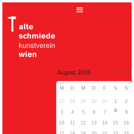
M
D
M
D
F
S
S
27
28
29
30
31
1
2
8
3
4
5
6
7
9
10
11
12
13
14
15
16
17
18
19
20
21
22
23