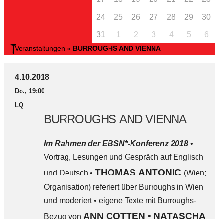
24
25
26
27
28
29
30
31
1
2
3
4
5
6
Veranstaltungen
»
BURROUGHS AND VIENNA
4.10.2018
Do., 19:00
LQ
BURROUGHS AND VIENNA
Im Rahmen der EBSN*-Konferenz 2018
•
Vortrag, Lesungen und Gespräch auf Englisch
THOMAS ANTONIC
und Deutsch •
(Wien;
Organisation) referiert über Burroughs in Wien
und moderiert • eigene Texte mit Burroughs-
ANN COTTEN
•
NATASCHA
Bezug von