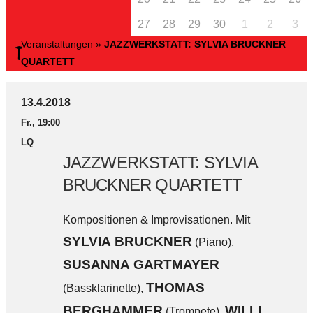
27
28
29
30
1
2
3
Veranstaltungen
»
JAZZWERKSTATT: SYLVIA BRUCKNER
QUARTETT
13.4.2018
Fr., 19:00
LQ
JAZZWERKSTATT: SYLVIA
BRUCKNER QUARTETT
Kompositionen & Improvisationen. Mit
SYLVIA BRUCKNER
(Piano),
SUSANNA GARTMAYER
THOMAS
(Bassklarinette),
BERGHAMMER
WILLI
(Trompete),