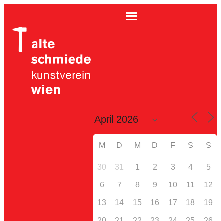
M
D
M
D
F
S
S
30
31
1
2
3
4
5
6
7
8
9
10
11
12
13
14
15
16
17
18
19
20
21
22
23
24
25
26