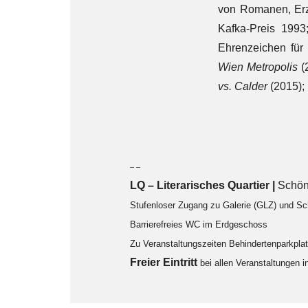
von Romanen, Erzä
Kafka-Preis 1993
Ehrenzeichen für
Wien Metropolis
(
vs. Calder
(2015);
– –
LQ
–
Literarisches Quartier |
Schön
Stufenloser Zugang zu Galerie (GLZ) und S
Barrierefreies WC im Erdgeschoss
Zu Veranstaltungszeiten Behindertenparkpl
F
reier Eintritt
bei allen Veranstaltungen 