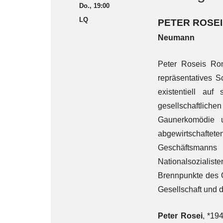
Do., 19:00
LQ
PETER ROSEI
Neumann
Peter Roseis Ro
repräsentatives 
existentiell auf
gesellschaftlich
Gaunerkomödie u
abgewirtschaftete
Geschäftsmanns 
Nationalsozialis
Brennpunkte des 
Gesellschaft und 
Peter Rosei
, *19