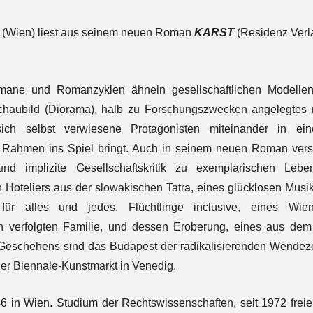
(Wien) liest aus seinem neuen Roman
KARST
(Residenz Verl
mane und Romanzyklen ähneln gesellschaftlichen Modelle
Schaubild (Diorama), halb zu Forschungszwecken angelegtes 
 sich selbst verwiesene Protagonisten miteinander in ein
en Rahmen ins Spiel bringt. Auch in seinem neuen Roman ver
nd implizite Gesellschaftskritik zu exemplarischen Lebe
n Hoteliers aus der slowakischen Tatra, eines glücklosen Mus
für alles und jedes, Flüchtlinge inclusive, eines Wien
ten verfolgten Familie, und dessen Eroberung, eines aus de
Geschehens sind das Budapest der radikalisierenden Wendez
der Biennale-Kunstmarkt in Venedig.
46 in Wien. Studium der Rechtswissenschaften, seit 1972 freier S