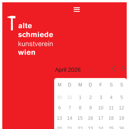
M
D
M
D
F
S
S
30
31
1
2
3
4
5
6
7
8
9
10
11
12
13
14
15
16
17
18
19
20
21
22
23
24
25
26