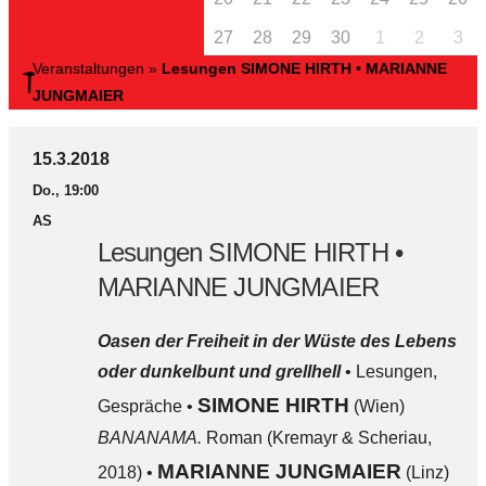
27
28
29
30
1
2
3
Veranstaltungen
»
Lesungen SIMONE HIRTH • MARIANNE
JUNGMAIER
15.3.2018
Do., 19:00
AS
Lesungen SIMONE HIRTH •
MARIANNE JUNGMAIER
Oasen der Freiheit in der Wüste des Lebens
oder dunkelbunt und grellhell
• Lesungen,
SIMONE HIRTH
Gespräche •
(Wien)
BANANAMA.
Roman (Kremayr & Scheriau,
MARIANNE JUNGMAIER
2018) •
(Linz)