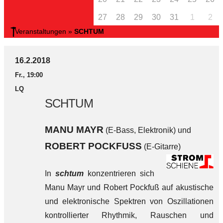
27
28
29
30
31
1
2
Veranstaltungen
»
SCHTUM
16.2.2018
Fr., 19:00
LQ
SCHTUM
MANU MAYR
(E-Bass, Elektronik) und
ROBERT POCKFUSS
(E-Gitarre)
In
schtum
konzentrieren sich
Manu Mayr und Robert Pockfuß auf akustische
und elektronische Spektren von Oszillationen
kontrollierter Rhythmik, Rauschen und