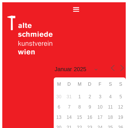
M
D
M
D
F
S
S
30
31
1
2
3
4
5
6
7
8
9
10
11
12
13
14
15
16
17
18
19
20
21
22
23
24
25
26