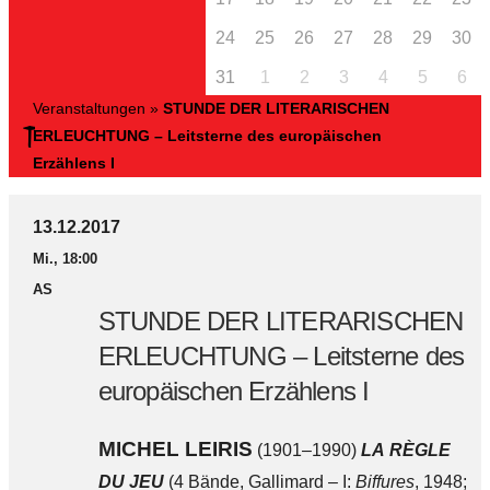
24
25
26
27
28
29
30
31
1
2
3
4
5
6
Veranstaltungen
»
STUNDE DER LITERARISCHEN
ERLEUCHTUNG – Leitsterne des europäischen
Erzählens I
13.12.2017
Mi., 18:00
AS
STUNDE DER LITERARISCHEN
ERLEUCHTUNG – Leitsterne des
europäischen Erzählens I
MICHEL LEIRIS
(1901–1990)
LA RÈGLE
DU JEU
(4 Bände, Gallimard – I:
Biffures
, 1948;