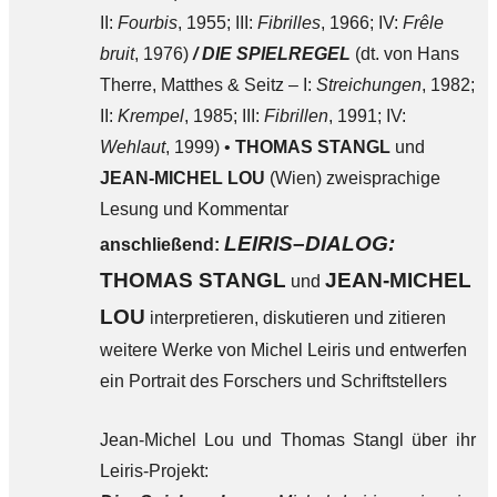
II:
Fourbis
, 1955; III:
Fibrilles
, 1966; IV:
Frêle
bruit
, 1976)
/
DIE SPIELREGEL
(dt. von Hans
Therre, Matthes & Seitz – I:
Streichungen
, 1982;
II:
Krempel
, 1985; III:
Fibrillen
, 1991; IV:
Wehlaut
, 1999) •
THOMAS STANGL
und
JEAN-MICHEL LOU
(Wien) zweisprachige
Lesung und Kommentar
LEIRIS
–
DIALOG:
anschließend:
THOMAS STANGL
JEAN-MICHEL
und
LOU
interpretieren, diskutieren und zitieren
weitere Werke von Michel Leiris und entwerfen
ein Portrait des Forschers und Schriftstellers
Jean-Michel Lou und Thomas Stangl über ihr
Leiris-Projekt: