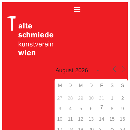
M
D
M
D
F
S
S
27
28
29
30
31
1
2
7
3
4
5
6
8
9
10
11
12
13
14
15
16
17
18
19
20
21
22
23