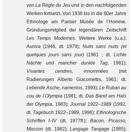
von
La Règle du Jeu
und in den nachfolgenden
Werken fortsetzt. Von 1938 bis in die 80er Jahre
Ethnologe am Pariser Musée de lʼHomme.
Gründungsmitglied der legendären Zeitschrift
Les Temps Modernes
. Weitere Werke (u.a.):
Aurora
(1946, dt. 1979);
Nuits sans nuits (et
quelques jours sans jour)
(1961 ; dt.
Lichte
Nächte und mancher dunkle Tag
, 1981);
Vivantes cendres, innommées
(mit
Radierungen Alberto Giacomettis, 1961; dt.
Lebende Asche, namenlos
, 1993);
Le Ruban au
cou de lʼOlympia
(1981; dt.
Das Band am Hals
der Olympia
, 1983);
Journal 1922–1989
(1992,
dt.
Tagebuch 1922–1989
, 1996);
Ethnologische
Schriften I–IV
(dt. 1977ff.);
Bacon, Picasso,
Masson
(dt. 1982);
Langage Tangage
(1985);