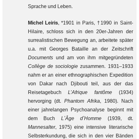
Sprache und Leben.
Michel Leiris
, *1901 in Paris, †1990 in Saint-
Hilaire, schloss sich in den 20er-Jahren der
surrealistischen Bewegung an, arbeitete später
u.a. mit Georges Bataille an der Zeitschrift
Documents
und am von ihm mitgegründeten
Collège de sociologie
zusammen. 1931–1933
nahm er an einer ethnographischen Expedition
von Dakar nach Djibouti teil, aus der das
Reisetagebuch
L’Afrique fantôme
(1934)
hervorging (dt.
Phantom Afrika
, 1980). Nach
einer jahrelangen Psychoanalyse beginnt mit
dem Buch
LʼÂge dʼHomme
(1939, dt.
Mannesalter
, 1975) eine intensive literarische
Selbsterkundung, die sich in den vier Bänden