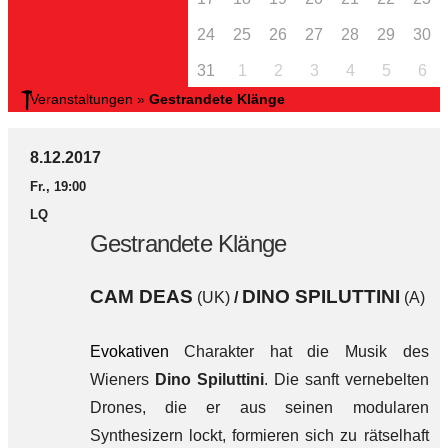
24
25
26
27
28
29
30
31
1
2
3
4
5
6
Veranstaltungen
»
Gestrandete Klänge
8.12.2017
Fr., 19:00
LQ
Gestrandete Klänge
CAM DEAS
DINO SPILUTTINI
(UK)
/
(A)
Evokativen
Charakter hat die Musik des
Wieners
Dino Spiluttini
. Die sanft vernebelten
Drones, die er aus seinen modularen
Synthesizern lockt, formieren sich zu rätselhaft