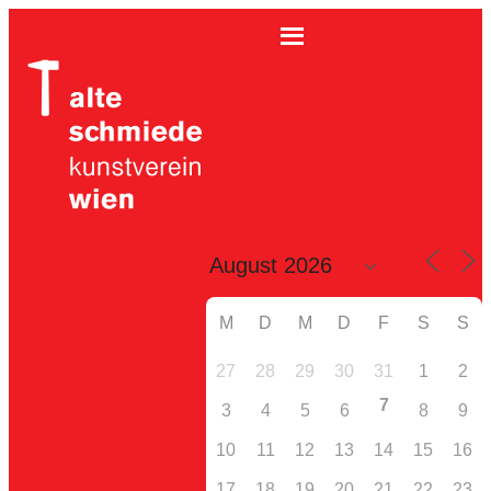
M
D
M
D
F
S
S
27
28
29
30
31
1
2
7
3
4
5
6
8
9
10
11
12
13
14
15
16
17
18
19
20
21
22
23