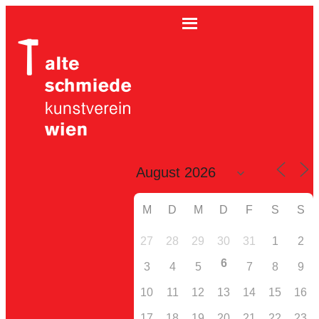
M
D
M
D
F
S
S
27
28
29
30
31
1
2
6
3
4
5
7
8
9
10
11
12
13
14
15
16
17
18
19
20
21
22
23