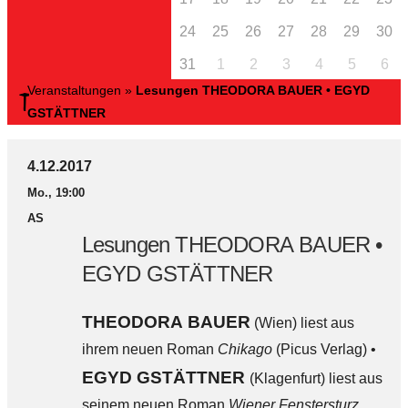
24
25
26
27
28
29
30
31
1
2
3
4
5
6
Veranstaltungen
»
Lesungen THEODORA BAUER • EGYD
GSTÄTTNER
4.12.2017
Mo., 19:00
AS
Lesungen THEODORA BAUER •
EGYD GSTÄTTNER
THEODORA BAUER
(Wien) liest aus
ihrem neuen Roman
Chikago
(Picus Verlag) •
EGYD GSTÄTTNER
(Klagenfurt) liest aus
seinem neuen Roman
Wiener Fenstersturz