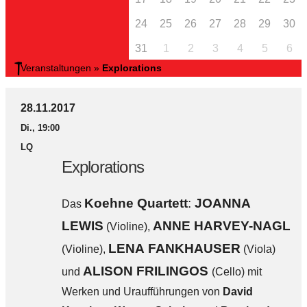
24
25
26
27
28
29
30
31
1
2
3
4
5
6
Veranstaltungen
»
Explorations
28.11.2017
Di., 19:00
LQ
Explorations
Koehne Quartett
:
JOANNA
Das
LEWIS
ANNE HARVEY-NAGL
(Violine),
LENA FANKHAUSER
(Violine),
(Viola)
ALISON FRILINGOS
und
(Cello) mit
Werken und Uraufführungen von
David