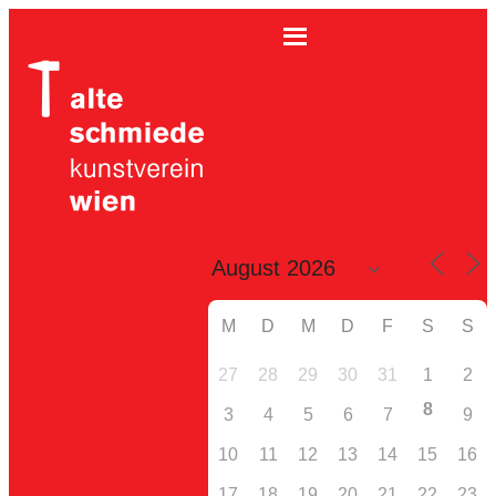
M
D
M
D
F
S
S
27
28
29
30
31
1
2
8
3
4
5
6
7
9
10
11
12
13
14
15
16
17
18
19
20
21
22
23