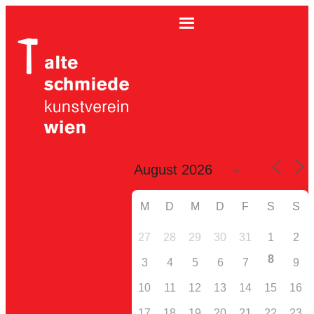
M
D
M
D
F
S
S
27
28
29
30
31
1
2
8
3
4
5
6
7
9
10
11
12
13
14
15
16
17
18
19
20
21
22
23