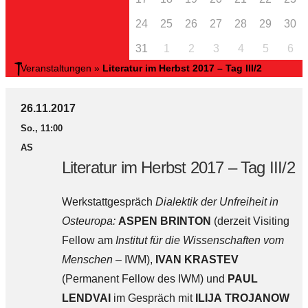
24
25
26
27
28
29
30
31
1
2
3
4
5
6
Veranstaltungen
»
Literatur im Herbst 2017 – Tag III/2
26.11.2017
So., 11:00
AS
Literatur im Herbst 2017 – Tag III/2
Werkstattgespräch
Dialektik der Unfreiheit in
Osteuropa:
ASPEN BRINTON
(derzeit Visiting
Fellow am
Institut für die Wissenschaften vom
Menschen
– IWM),
IVAN KRASTEV
(Permanent Fellow des IWM) und
PAUL
LENDVAI
im Gespräch mit
ILIJA TROJANOW