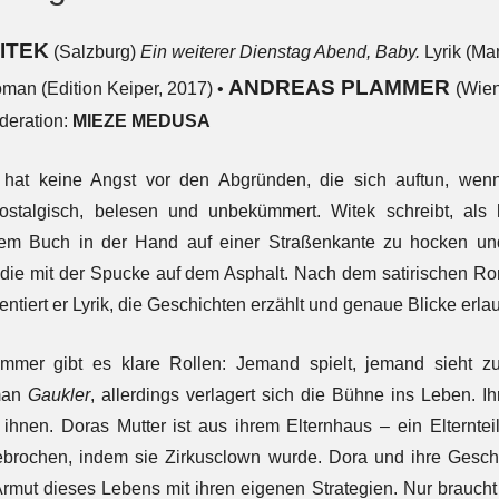
ITEK
(Salzburg)
Ein weiterer Dienstag Abend, Baby.
Lyrik (Ma
ANDREAS PLAMMER
oman (Edition Keiper, 2017) •
(Wie
deration:
MIEZE MEDUSA
hat keine Angst vor den Abgründen, die sich auftun, wenn
ostalgisch, belesen und unbekümmert. Witek schreibt, als
inem Buch in der Hand auf einer Straßenkante zu hocken un
 die mit der Spucke auf dem Asphalt. Nach dem satirischen 
entiert er Lyrik, die Geschichten erzählt und genaue Blicke erla
mmer gibt es klare Rollen: Jemand spielt, jemand sieht z
man
Gaukler
, allerdings verlagert sich die Bühne ins Leben. I
 ihnen. Doras Mutter ist aus ihrem Elternhaus – ein Elterntei
ebrochen, indem sie Zirkusclown wurde. Dora und ihre Gesch
rmut dieses Lebens mit ihren eigenen Strategien. Nur braucht es