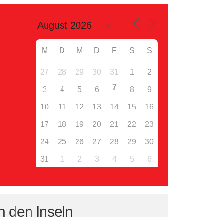
M
D
M
D
F
S
S
27
28
29
30
31
1
2
7
3
4
5
6
8
9
10
11
12
13
14
15
16
17
18
19
20
21
22
23
24
25
26
27
28
29
30
31
1
2
3
4
5
6
n den Inseln