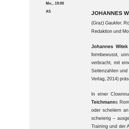
Mo., 19:00
AS
JOHANNES W
(Graz)
Gaukler
. R
Redaktion und Mo
Johannes Witek
formbewusst, unn
verbracht, mit e
Seitenzahlen und
Verlag, 2014) präs
In einer Clownnu
Teichmann
s Ro
oder scheitern an
schwierig – ausg
Training und der A