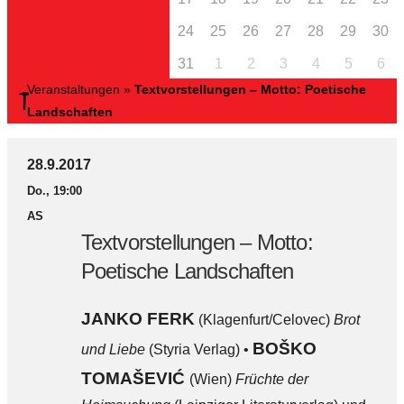
24
25
26
27
28
29
30
31
1
2
3
4
5
6
Veranstaltungen
»
Textvorstellungen – Motto: Poetische
Landschaften
28.9.2017
Do., 19:00
AS
Textvorstellungen – Motto:
Poetische Landschaften
JANKO FERK
(Klagenfurt/Celovec)
Brot
BOŠKO
und Liebe
(Styria Verlag) •
TOMAŠEVIĆ
(Wien)
Früchte der