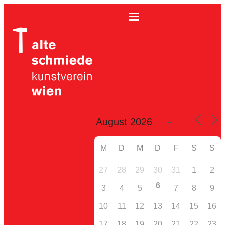
M
D
M
D
F
S
S
27
28
29
30
31
1
2
6
3
4
5
7
8
9
10
11
12
13
14
15
16
17
18
19
20
21
22
23