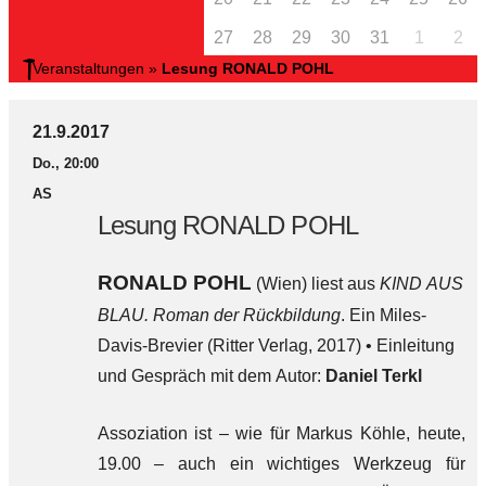
27
28
29
30
31
1
2
Veranstaltungen
»
Lesung RONALD POHL
21.9.2017
Do., 20:00
AS
Lesung RONALD POHL
RONALD POHL
(Wien) liest aus
KIND AUS
BLAU. Roman der Rückbildung
. Ein Miles-
Davis-Brevier (Ritter Verlag, 2017) • Einleitung
und Gespräch mit dem Autor:
Daniel Terkl
Assoziation ist – wie für Markus Köhle, heute,
19.00 – auch ein wichtiges Werkzeug für