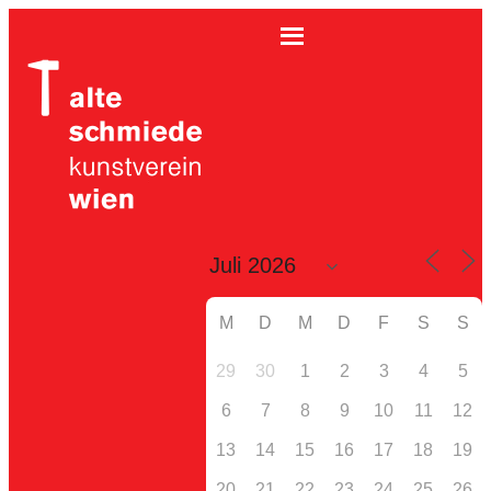
M
D
M
D
F
S
S
29
30
1
2
3
4
5
6
7
8
9
10
11
12
13
14
15
16
17
18
19
20
21
22
23
24
25
26