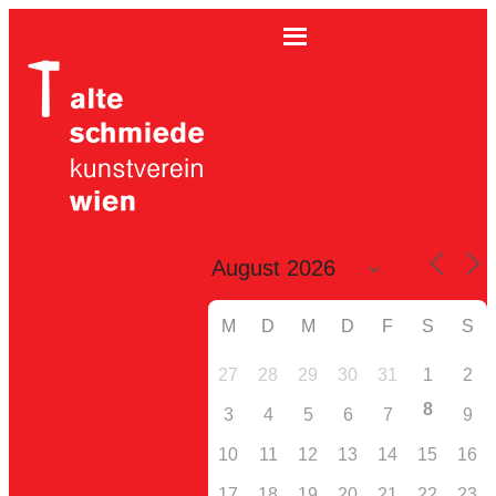
M
D
M
D
F
S
S
27
28
29
30
31
1
2
8
3
4
5
6
7
9
10
11
12
13
14
15
16
17
18
19
20
21
22
23