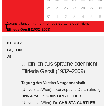
24
25
26
27
28
29
30
31
1
2
3
4
5
6
Veranstaltungen
»
… bin ich aus sprache oder nicht –
Elfriede Gerstl (1932–2009)
8.6.2017
Do., 11:00
AS
… bin ich aus sprache oder nicht –
Elfriede Gerstl (1932–2009)
Tagung
des Vereins
Neugermanistik
(Universität Wien) – Konzept und Durchführung:
Univ.-Prof. Dr.
KONSTANZE FLIEDL
(Universität Wien), Dr.
CHRISTA GÜRTLER