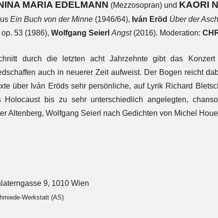
NINA MARIA EDELMANN
KAORI N
(Mezzosopran) und
us
Ein Buch von der Minne
(1946/64),
Iván Eröd
Über der Asch
op. 53 (1986),
Wolfgang Seierl
Angst
(2016). Moderation:
CHR
hnitt durch die letzten acht Jahrzehnte gibt das Konzert
iedschaffen auch in neuerer Zeit aufweist. Der Bogen reicht d
 Texte über Iván Eröds sehr persönliche, auf Lyrik Richard Ble
 Holocaust bis zu sehr unterschiedlich angelegten, chanso
er Altenberg, Wolfgang Seierl nach Gedichten von Michel Houe
laterngasse 9, 1010 Wien
chmiede-Werkstatt (AS)