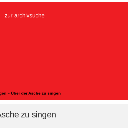
zur archivsuche
ngen
»
Über der Asche zu singen
Asche zu singen