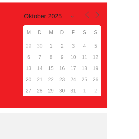
M
D
M
D
F
S
S
29
30
1
2
3
4
5
6
7
8
9
10
11
12
13
14
15
16
17
18
19
20
21
22
23
24
25
26
27
28
29
30
31
1
2