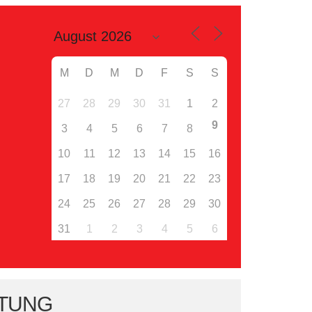
M
D
M
D
F
S
S
27
28
29
30
31
1
2
9
3
4
5
6
7
8
10
11
12
13
14
15
16
17
18
19
20
21
22
23
24
25
26
27
28
29
30
31
1
2
3
4
5
6
HTUNG