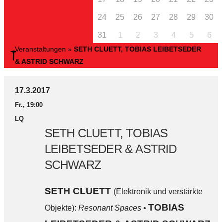
24
25
26
27
28
29
30
31
1
2
3
4
5
6
Veranstaltungen
»
SETH CLUETT, TOBIAS LEIBETSEDER
& ASTRID SCHWARZ
17.3.2017
Fr., 19:00
LQ
SETH CLUETT, TOBIAS
LEIBETSEDER & ASTRID
SCHWARZ
SETH CLUETT
(Elektronik und verstärkte
TOBIAS
Objekte):
Resonant Spaces •