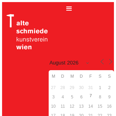
M
D
M
D
F
S
S
27
28
29
30
31
1
2
7
3
4
5
6
8
9
10
11
12
13
14
15
16
17
18
19
20
21
22
23