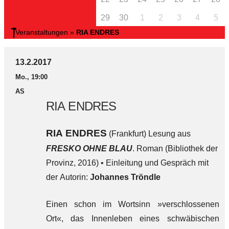
29
30
1
2
3
4
5
Veranstaltungen
»
RIA ENDRES
13.2.2017
Mo., 19:00
AS
RIA ENDRES
RIA ENDRES
(Frankfurt) Lesung aus
FRESKO OHNE BLAU
. Roman (Bibliothek der
Provinz, 2016) • Einleitung und Gespräch mit
der Autorin:
Johannes Tröndle
Einen schon im Wortsinn »verschlossenen
Ort«, das Innenleben eines schwäbischen