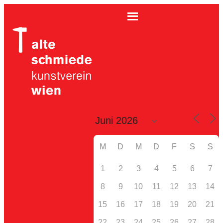
M
D
M
D
F
S
S
1
2
3
4
5
6
7
8
9
10
11
12
13
14
15
16
17
18
19
20
21
22
23
24
25
26
27
28