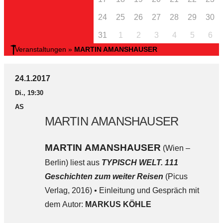
24
25
26
27
28
29
30
31
1
2
3
4
5
6
Veranstaltungen
»
MARTIN AMANSHAUSER
24.1.2017
Di., 19:30
AS
MARTIN AMANSHAUSER
MARTIN AMANSHAUSER
(Wien –
Berlin) liest aus
TYPISCH WELT. 111
Geschichten zum weiter Reisen
(Picus
Verlag, 2016)
•
Einleitung und Gespräch mit
dem Autor:
MARKUS KÖHLE