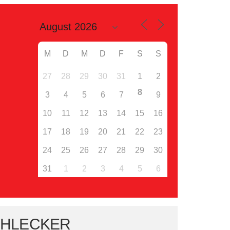
M
D
M
D
F
S
S
27
28
29
30
31
1
2
8
3
4
5
6
7
9
10
11
12
13
14
15
16
17
18
19
20
21
22
23
24
25
26
27
28
29
30
31
1
2
3
4
5
6
ÜHLECKER