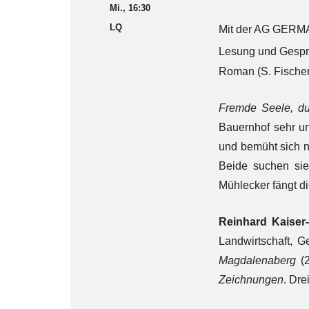
Mi., 16:30
LQ
Mit der AG GERMA
Lesung und Gespr
Roman (S. Fischer
Fremde Seele, du
Bauernhof sehr un
und bemüht sich n
Beide suchen si
Mühlecker fängt di
Reinhard Kaiser
Landwirtschaft, 
Magdalenaberg
(2
Zeichnungen
. Dre