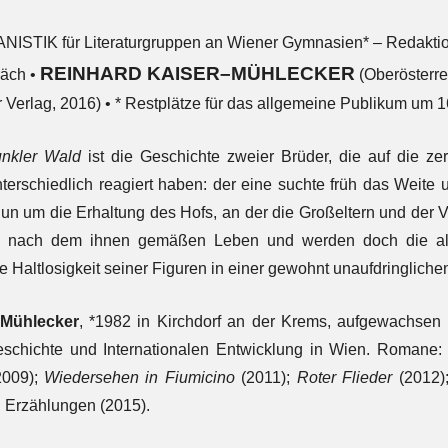
NISTIK für Literaturgruppen an Wiener Gymnasien* – Redakti
REINHARD KAISER
–
MÜHLECKER
äch •
(Oberösterre
 Verlag, 2016) • * Restplätze für das allgemeine Publikum um 1
nkler Wald
ist die Geschichte zweier Brüder, die auf die zer
terschiedlich reagiert haben: der eine suchte früh das Weite u
un um die Erhaltung des Hofs, an der die Großeltern und der V
e nach dem ihnen gemäßen Leben und werden doch die alte
e Haltlosigkeit seiner Figuren in einer gewohnt unaufdringlich
-Mühlecker
, *1982 in Kirchdorf an der Krems, aufgewachsen i
Geschichte und Internationalen Entwicklung in Wien. Romane
009);
Wiedersehen in Fiumicino
(2011);
Roter Flieder
(2012)
i Erzählungen (2015).