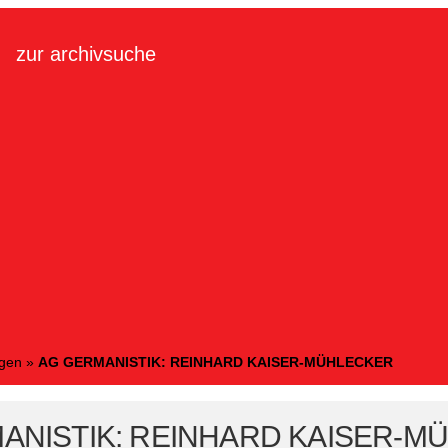
zur archivsuche
ngen
»
AG GERMANISTIK: REINHARD KAISER-MÜHLECKER
ANISTIK: REINHARD KAISER-M