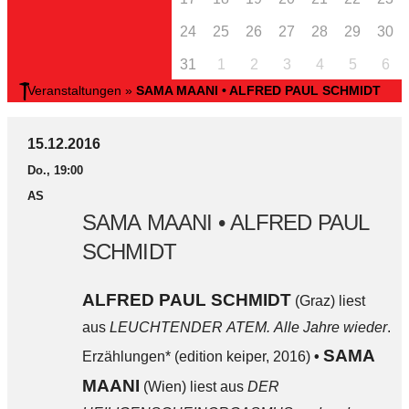
24
25
26
27
28
29
30
31
1
2
3
4
5
6
Veranstaltungen
»
SAMA MAANI • ALFRED PAUL SCHMIDT
15.12.2016
Do., 19:00
AS
SAMA MAANI • ALFRED PAUL
SCHMIDT
ALFRED PAUL SCHMIDT
(Graz) liest
aus
LEUCHTENDER ATEM.
Alle Jahre wieder
.
SAMA
Erzählungen* (edition keiper, 2016)
•
MAANI
(Wien) liest aus
DER