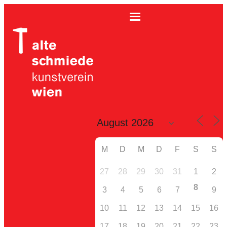
M
D
M
D
F
S
S
27
28
29
30
31
1
2
8
3
4
5
6
7
9
10
11
12
13
14
15
16
17
18
19
20
21
22
23