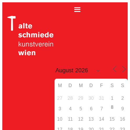
M
D
M
D
F
S
S
27
28
29
30
31
1
2
8
3
4
5
6
7
9
10
11
12
13
14
15
16
17
18
19
20
21
22
23