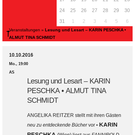
24
25
26
27
28
29
30
31
1
2
3
4
5
6
Veranstaltungen
»
Lesung und Lesart – KARIN PESCHKA •
ALMUT TINA SCHMIDT
10.10.2016
Mo., 19:00
AS
Lesung und Lesart – KARIN
PESCHKA • ALMUT TINA
SCHMIDT
ANGELIKA REITZER stellt mit ihren Gästen
KARIN
neu zu entdeckende Bücher
vor •
PESCHKA
(Wien) liest aus
FANNIPOLD.