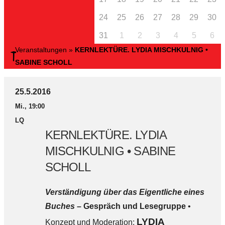
24
25
26
27
28
29
30
31
1
2
3
4
5
6
Veranstaltungen
»
KERNLEKTÜRE. LYDIA MISCHKULNIG •
SABINE SCHOLL
25.5.2016
Mi., 19:00
LQ
KERNLEKTÜRE. LYDIA
MISCHKULNIG • SABINE
SCHOLL
Verständigung über das Eigentliche eines
Buches
– Gespräch und Lesegruppe
•
LYDIA
Konzept und Moderation: