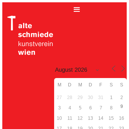
M
D
M
D
F
S
S
27
28
29
30
31
1
2
9
3
4
5
6
7
8
10
11
12
13
14
15
16
17
18
19
20
21
22
23