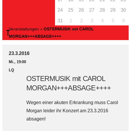
24
25
26
27
28
29
30
31
1
2
3
4
5
6
Veranstaltungen
»
OSTERMUSIK mit CAROL
MORGAN+++ABSAGE++++
23.3.2016
Mi., 19:00
LQ
OSTERMUSIK mit CAROL
MORGAN+++ABSAGE++++
Wegen einer akuten Erkrankung muss Carol
Morgan leider ihr Konzert am 23.3.2016
absagen!