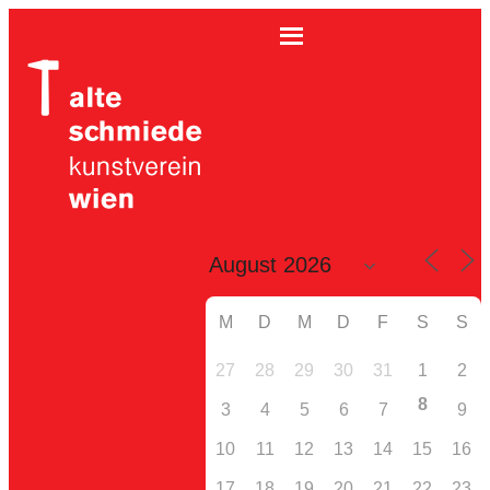
M
D
M
D
F
S
S
27
28
29
30
31
1
2
8
3
4
5
6
7
9
10
11
12
13
14
15
16
17
18
19
20
21
22
23