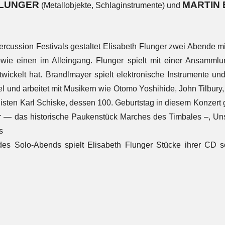
FLUNGER
MARTIN
(Metallobjekte, Schlaginstrumente) und
cussion Festivals gestaltet Elisabeth Flunger zwei Abende m
ie einen im Alleingang. Flunger spielt mit einer Ansammlung
twickelt hat. Brandlmayer spielt elektronische Instrumente und
 und arbeitet mit Musikern wie Otomo Yoshihide, John Tilbury
ten Karl Schiske, dessen 100. Geburtstag in diesem Konzert ge
r — das historische Paukenstück Marches des Timbales –, Uns
s
es Solo-Abends spielt Elisabeth Flunger Stücke ihrer CD so