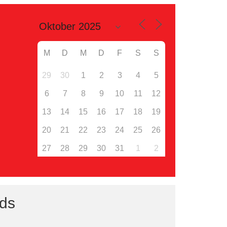
M
D
M
D
F
S
S
29
30
1
2
3
4
5
6
7
8
9
10
11
12
13
14
15
16
17
18
19
20
21
22
23
24
25
26
27
28
29
30
31
1
2
nds