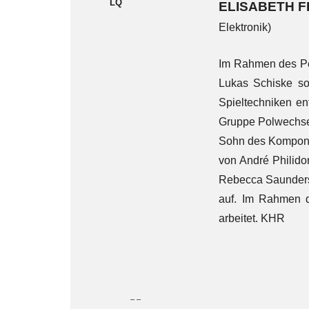
LQ
ELISABETH 
Elektronik)
Im Rahmen des Per
Lukas Schiske sow
Spieltechniken en
Gruppe Polwechsel
Sohn des Komponis
von André Philido
Rebecca Saunder
auf. Im Rahmen d
arbeitet. KHR
– –