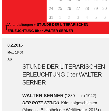
24
25
26
27
28
29
30
31
1
2
3
4
5
6
Veranstaltungen
»
STUNDE DER LITERARISCHEN
ERLEUCHTUNG über WALTER SERNER
8.2.2016
Mo., 18:00
AS
STUNDE DER LITERARISCHEN
ERLEUCHTUNG über WALTER
SERNER
WALTER SERNER
(1889 — ca.1942):
DER ROTE STRICH
. Kriminalgeschichten
(Manesse Bibliothek der Weltliteratur, 2015) •