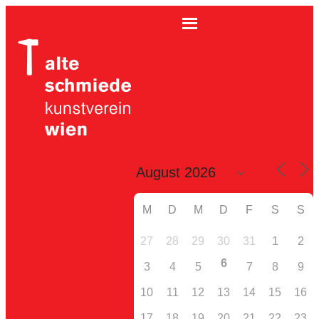
M
D
M
D
F
S
S
27
28
29
30
31
1
2
6
3
4
5
7
8
9
10
11
12
13
14
15
16
17
18
19
20
21
22
23