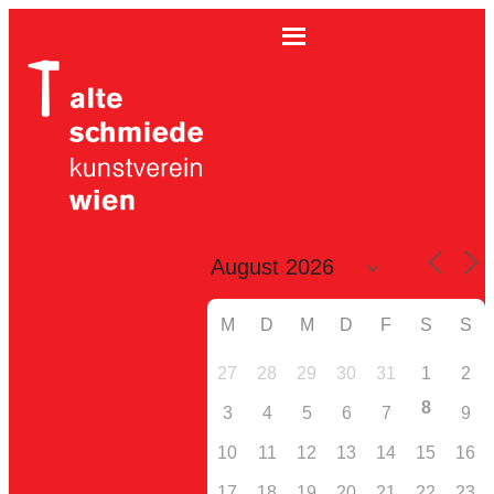
M
D
M
D
F
S
S
27
28
29
30
31
1
2
8
3
4
5
6
7
9
10
11
12
13
14
15
16
17
18
19
20
21
22
23