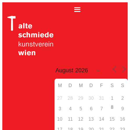
M
D
M
D
F
S
S
27
28
29
30
31
1
2
8
3
4
5
6
7
9
10
11
12
13
14
15
16
17
18
19
20
21
22
23