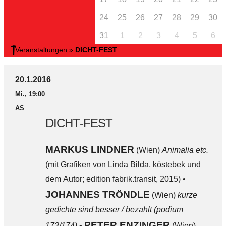
24
25
26
27
28
29
30
31
1
2
3
4
5
6
Veranstaltungen
»
DICHT-FEST
20.1.2016
Mi., 19:00
AS
DICHT-FEST
MARKUS LINDNER
(Wien)
Animalia etc.
(mit Grafiken von Linda Bilda, köstebek und
dem Autor; edition fabrik.transit, 2015) •
JOHANNES TRÖNDLE
(Wien)
kurze
gedichte sind besser / bezahlt (podium
PETER ENZINGER
173/174)
•
(Wien)