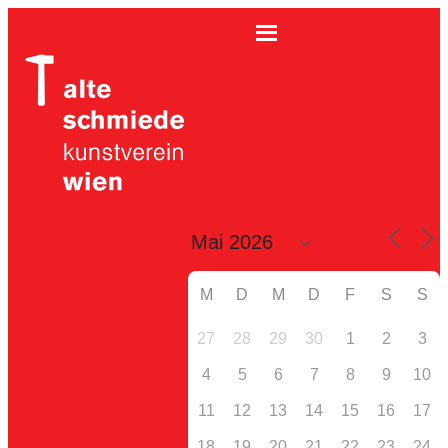
M
D
M
D
F
S
S
27
28
29
30
1
2
3
4
5
6
7
8
9
10
11
12
13
14
15
16
17
18
19
20
21
22
23
24