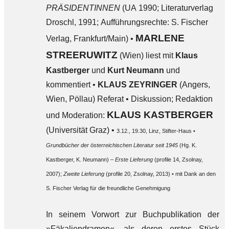
PRÄSIDENTINNEN
(UA 1990; Literaturverlag
Droschl, 1991; Aufführungsrechte: S. Fischer
MARLENE
Verlag, Frankfurt/Main) •
STREERUWITZ
(Wien) liest mit
Klaus
Kastberger
und
Kurt Neumann
und
kommentiert •
KLAUS ZEYRINGER
(Angers,
Wien, Pöllau) Referat • Diskussion; Redaktion
KLAUS KASTBERGER
und Moderation:
(Universität Graz) •
3.12., 19.30, Linz, Stifter-Haus •
Grundbücher der österreichischen Literatur seit 1945
(Hg. K.
Kastberger, K. Neumann) –
Erste Lieferung
(profile 14, Zsolnay,
2007);
Zweite Lieferung
(profile 20, Zsolnay, 2013) • mit Dank an den
S. Fischer Verlag für die freundliche Genehmigung
In seinem Vorwort zur Buchpublikation der
»Fäkaliendramen«, als deren erstes Stück